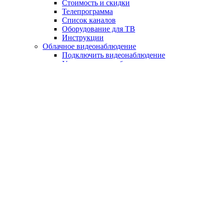
Стоимость и скидки
Телепрограмма
Список каналов
Оборудование для ТВ
Инструкции
Облачное видеонаблюдение
Подключить видеонаблюдение
Уличное видеонаблюдение
Видеонаблюдение для бизнеса
Видеонаблюдение в квартиру
Видеонаблюдение для дома
Мои видеокамеры
Инсит-ТВ
Телефон
Умные домофоны
Дополнительное оборудование
Оборудование для интернета
Оборудование для ТВ
Оборудование для видеонаблюдения
Оборудование для Умного домофона
Акции, скидки, бонусы
Для бизнеса
Акции
Новости
Оплата услуг