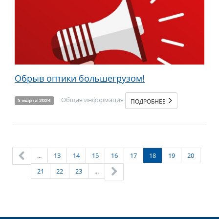
Обрыв оптики большегрузом!
Общая информация
ПОДРОБНЕЕ
5 марта 2024
...
13
14
15
16
17
18
19
20
21
22
23
...