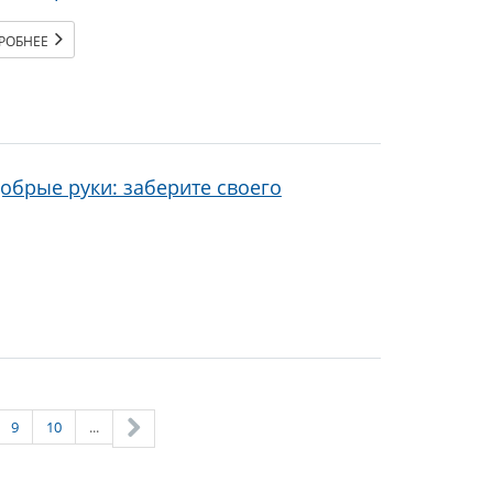
РОБНЕЕ
обрые руки: заберите своего
9
10
...