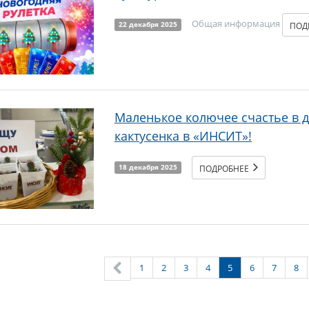
Общая информация
ПОД
22 декабря 2025
Маленькое колючее счастье в д
кактусенка в «ИНСИТ»!
ПОДРОБНЕЕ
18 декабря 2025
1
2
3
4
5
6
7
8