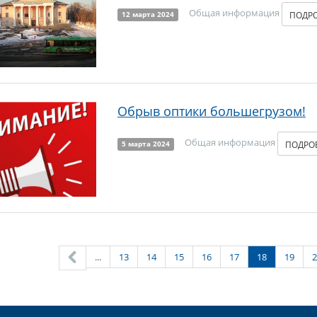
Общая информация
ПОДР
12 марта 2024
Обрыв оптики большегрузом!
Общая информация
ПОДРО
5 марта 2024
...
13
14
15
16
17
18
19